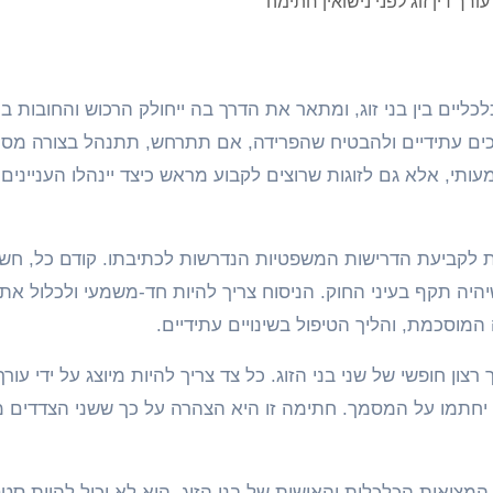
ורך דין זוג לפני נישואין חתימה
סוכים עתידיים ולהבטיח שהפרידה, אם תתרחש, תתנהל בצורה מסו
ותי, אלא גם לזוגות שרוצים לקבוע מראש כיצד יינהלו העניינים
 לקביעת הדרישות המשפטיות הנדרשות לכתיבתו. קודם כל, חש
היה תקף בעיני החוק. הניסוח צריך להיות חד-משמעי ולכלול את
 המוסכמת, והליך הטיפול בשינויים עתידיים.
ון חופשי של שני בני הזוג. כל צד צריך להיות מיוצג על ידי עורך 
חתמו על המסמך. חתימה זו היא הצהרה על כך ששני הצדדים מ
המציאות הכלכלית והאישית של בני הזוג. הוא לא יכול להיות סטט