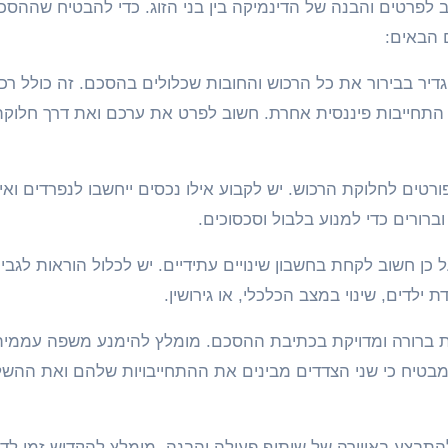
פרטים והבנה של הדינמיקה בין בני הזוג. כדי להבטיח שההסכם
 הבאים:
יר בבירור את כל הרכוש והחובות שכלולים בהסכם. זה כולל רכ
 או התחייבות פיננסית אחרת. חשוב לפרט את ערכם ואת דרך חלוק
טים לחלוקת הרכוש. יש לקבוע אילו נכסים ייחשבו לנפרדים ואיל
 וברורים כדי למנוע בלבול וסכסוכים.
כן חשוב לקחת בחשבון שינויים עתידיים. יש לכלול הוראות לגבי 
ילדים, שינוי במצב הכלכלי, או גירושין.
רורה ומדויקת בכתיבת ההסכם. מומלץ להימנע משפה עממית
 מבטיח כי שני הצדדים מבינים את ההתחייבויות שלהם ואת ההש
תבצע באווירה של שיתוף פעולה והבנה. מומלץ להקדיש זמן לדו