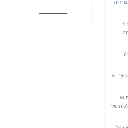
 יהיה
וש
תם
ו
כיצד יש
 או
לכות של
ן בכל