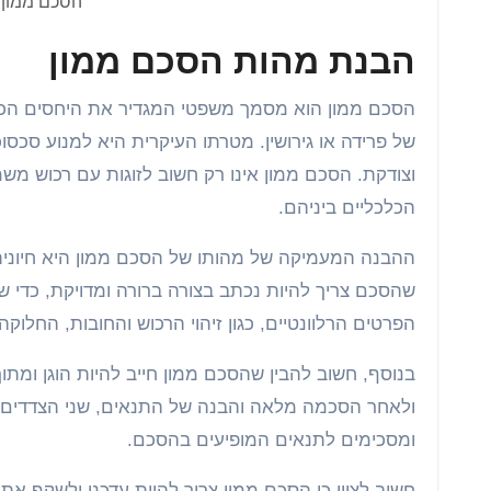
הסכם ממון ע
הבנת מהות הסכם ממון
הסכם ממון הוא מסמך משפטי המגדיר את היחסים הכלכליים בין בני זוג, ומתאר את הדרך בה ייחולק הרכוש והחובות במקרה
של פרידה או גירושין. מטרתו העיקרית היא למנוע סכ
וצודקת. הסכם ממון אינו רק חשוב לזוגות עם רכוש משמע
הכלכליים ביניהם.
ההבנה המעמיקה של מהותו של הסכם ממון היא חיונית
שהסכם צריך להיות נכתב בצורה ברורה ומדויקת, כדי שי
הפרטים הרלוונטיים, כגון זיהוי הרכוש והחובות, החלוקה
בנוסף, חשוב להבין שהסכם ממון חייב להיות הוגן ומתוך רצ
ולאחר הסכמה מלאה והבנה של התנאים, שני הצדדים י
ומסכימים לתנאים המופיעים בהסכם.
חשוב לציין כי הסכם ממון צריך להיות עדכני ולשקף את 