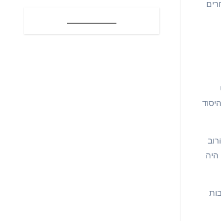
רים
יסוד
רוב
היה
ות