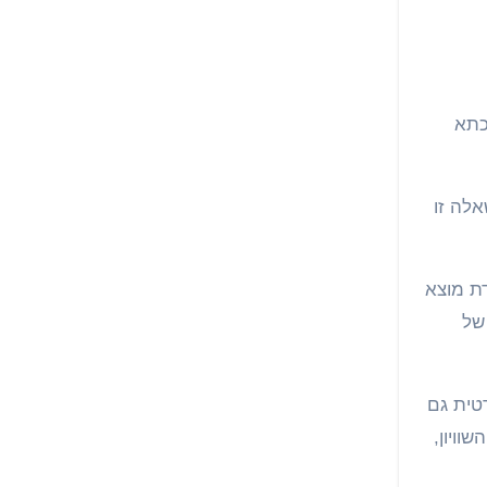
כתא
לה זו
ת מוצא
של
טית גם
וויון,