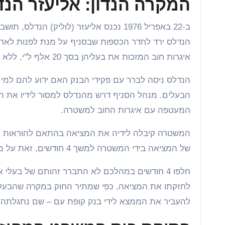
המקרה הנדון: אליעזר הנד
ב-22 באפריל 1976 נכנס אליעזר (לוליק) 
הנדלס ירד לחדר הכספות שבסניף על מנת לפנות לאח
איגרות חוב המזכות את בעליהן בסך 20 אלף ל"י, ללא כל פרט מזהה.
הנדלס ניסה לברר עם פקידי הבנק האם ידוע להם למי ש
הבעלים. מנהל הסניף דרש מהנדלס למסור לידיו את 
המעטפה עם איגרות החוב למשטרה.
של המציאה בידי המשטרה למשך 4 חודשים, זאת על מנת לאפשר לבעלים החוקיים לאתרה.
חלפו 4 חודשים במהלכם לא התברר זהותם של בעל
לחזקתו את המציאה, כפי שמתיר החוק במקרה שהבעלי
להעביר את הממצא לידי בנק קופת עם – שם נתגלתה 