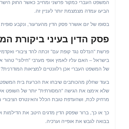
המשפט העברי כמקור פרשני ומחייב כאשר החוק הישראל
הביעו עמדה מצמצמת יותר לעניין זה.
בסופו של יום אושרר פסק הדין מהערעור, ונקבע סופית 
פסק הדין בעיני ביקורת ה
פרשת "הנדלס נגד קופת עם" זכתה להד ציבורי ואקדמי
בישראל – האם עליו לאמץ אופי מערבי "חילוני" טהור
של המשפט העברי אכן רלוונטיים למציאות המודרנית?
בעוד שחלק מהכותבים שיבחו את הכרעת בית המשפט כפ
שלא אימצו את הגישה "המסורתית" יותר של השופט אל
מרחיק לכת, ושהעדפת טובת הכלל והאינטרס הציבורי מ
כך או כך, ברור שפסק הדין מדגים היטב את הדילמות 
בבואה לגבש את אופייה וערכיה.