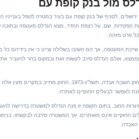
לס מול בנק קופת עם
הנדלס, תושב ירושלים, לסניף של בנק קופת עם בעיר במטרה לטפל בענייניו 
ת הפקידות. שם, על רצפת החדר, מצא הנדלס מעטפה ובתוכה 
ייכת המעטפה, אך הם השיבו בשלילה וציינו כי אין בידיהם כל מ
הממצא, אולם הנדלס סירב לעשות זאת ובמקום בחר להעביר את
המשטרה קיבלה לידיה את המציאה בהתאם להוראות חוק השבת אבדה, תשל"ג-1973. החוק מחייב במקר
י איגרות החוב. בתום תקופה זו פנה הנדלס למשטרה בדרישה להעב
ם החוקיים אינם מאותרים. אך המשטרה סירבה לבקשתו, בנימו
האבדה.