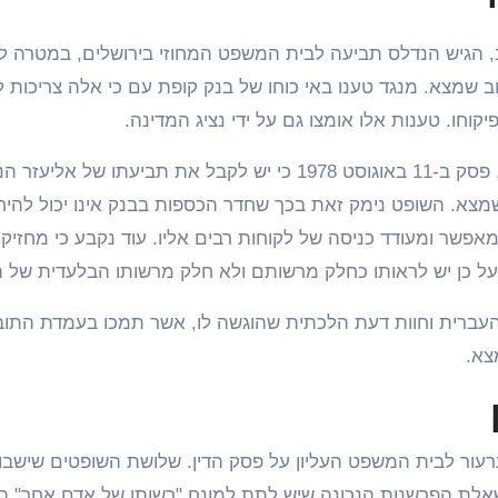
 הגיש הנדלס תביעה לבית המשפט המחוזי בירושלים, במטרה ל
שמצא. מנגד טענו באי כוחו של בנק קופת עם כי אלה צריכות ל
וחו. טענות אלו אומצו גם על ידי נציג המדינה.
השופט יהודה וייס, נשיא ביהמ"ש המחוזי בירושלים דאז, פסק ב-11 באוגוסט 1978 כי יש לקבל את תביעתו של 
שמצא. השופט נימק זאת בכך שחדר הכספות בבנק אינו יכול להי
אפשר ומעודד כניסה של לקוחות רבים אליו. עוד נקבע כי מחזיקי
ל כן יש לראותו כחלק מרשותם ולא חלק מרשותו הבלעדית של ה
ברית וחוות דעת הלכתית שהוגשה לו, אשר תמכו בעמדת התובע
צא.
רעור לבית המשפט העליון על פסק הדין. שלושת השופטים שישבו
בשאלת הפרשנות הנכונה שיש לתת למונח "רשותו של אדם אחר" ה