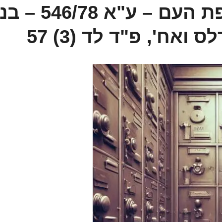
פסק דין הנדלס נגד קופת העם – ע"א 78
ואח', פ"ד לד (3) 57