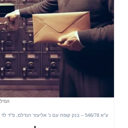
הנדלס
ע"א 546/78 – בנק קופת עם נ' אליעזר הנדלס, פ"ד לד (3) 57 – רקע ומשמעות