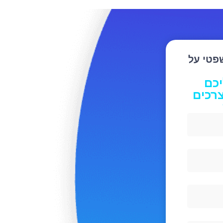
שפטי על
יכם
רכים