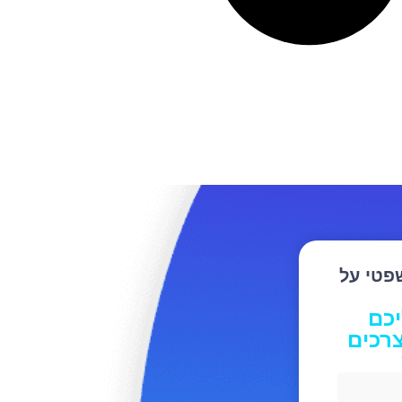
שפטי על
יכם
רכים