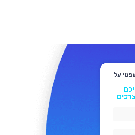
שפטי על
יכם
רכים