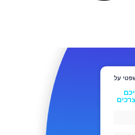
שפטי על
יכם
רכים